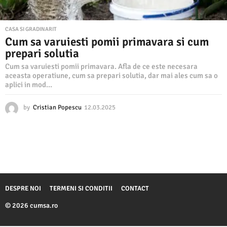
CASA SI GRADINARIT
Cum sa varuiesti pomii primavara si cum
prepari solutia
Cum sa varuiesti pomii primavara. Afla de ce este necesara
aceasta operatiune, cum sa prepari solutia, dar mai ales cum sa o
aplici in mod...
by
Cristian Popescu
12.03.2025
1
2
.
0
3
.
2
0
2
DESPRE NOI
TERMENI SI CONDITII
CONTACT
5
© 2026 cumsa.ro