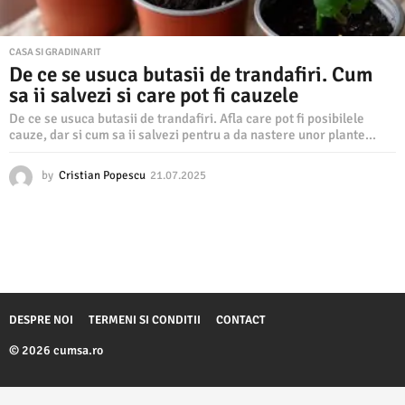
CASA SI GRADINARIT
De ce se usuca butasii de trandafiri. Cum
sa ii salvezi si care pot fi cauzele
De ce se usuca butasii de trandafiri. Afla care pot fi posibilele
cauze, dar si cum sa ii salvezi pentru a da nastere unor plante...
by
Cristian Popescu
21.07.2025
2
1
.
0
7
.
2
0
2
DESPRE NOI
TERMENI SI CONDITII
CONTACT
5
© 2026 cumsa.ro