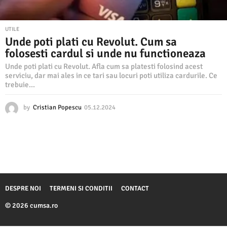
UTILE
Unde poti plati cu Revolut. Cum sa
folosesti cardul si unde nu functioneaza
Unde poti plati cu Revolut. Afla cum sa platesti folosind acest
serviciu, dar mai ales in ce tari sau locuri poti utiliza cardurile. Ce
trebuie...
by
Cristian Popescu
05.12.2024
0
5
.
1
2
.
2
0
2
DESPRE NOI
TERMENI SI CONDITII
CONTACT
4
© 2026 cumsa.ro