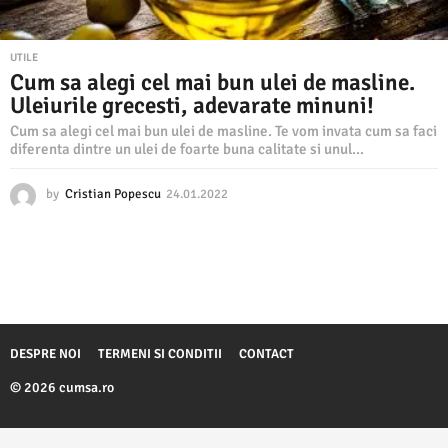
UTILE
Cum sa alegi cel mai bun ulei de masline.
Uleiurile grecesti, adevarate minuni!
Cum sa alegi cel mai bun ulei de masline. Te vom invata cum sa faci
diferenta dintre un ulei de foarte buna calitate si unul...
by
Cristian Popescu
24.01.2022
2
6
.
0
1
.
2
0
2
DESPRE NOI
TERMENI SI CONDITII
CONTACT
2
© 2026 cumsa.ro