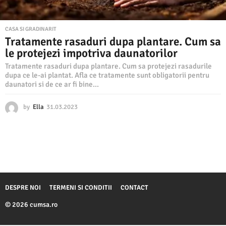
CASA SI GRADINARIT
Tratamente rasaduri dupa plantare. Cum sa
le protejezi impotriva daunatorilor
Tratamente rasaduri dupa plantare. Cum sa protejezi rasadurile
dupa ce le-ai plantat. Afla ce tratamente sunt obligatorii pentru
daunatori si de ce ar fi bine...
by
Ella
31.03.2023
3
1
.
0
3
.
2
0
2
DESPRE NOI
TERMENI SI CONDITII
CONTACT
3
© 2026 cumsa.ro