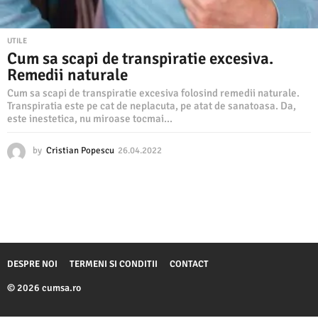
UTILE
Cum sa scapi de transpiratie excesiva.
Remedii naturale
Cum sa scapi de transpiratie excesiva folosind remedii naturale.
Transpiratia este pe cat de neplacuta, pe atat de sanatoasa. Da,
este inestetica, nu miroase tocmai...
by
Cristian Popescu
26.04.2022
2
6
.
0
4
.
2
0
2
DESPRE NOI
TERMENI SI CONDITII
CONTACT
2
© 2026 cumsa.ro