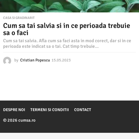
CASA SI GRADINARIT
Cum sa tai salvia si in ce perioada trebuie
sa o faci
Cum sa tai salvia. Afla cum sa faci asta in mod corect, dar si in ce
perioada este indicat sa o tai. Cat timp trebuie...
by
Cristian Popescu
15.05.2023
1
5
.
0
5
.
2
0
2
DESPRE NOI
TERMENI SI CONDITII
CONTACT
3
© 2026 cumsa.ro