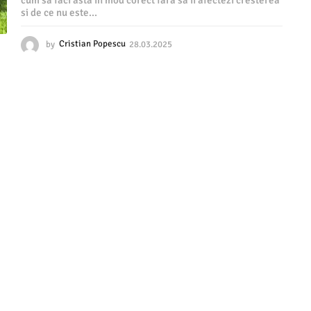
cum sa faci asta in mod corect fara sa ii afectezi cresterea
si de ce nu este...
by
Cristian Popescu
28.03.2025
2
8
.
0
3
.
2
0
2
5