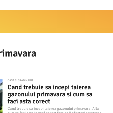
primavara
CASA SI GRADINARIT
Cand trebuie sa incepi taierea
gazonului primavara si cum sa
faci asta corect
Cand trebuie sa incepi taierea gazonului primavara. Afla