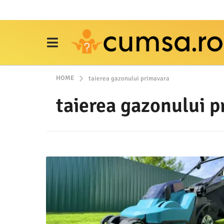
HOME
taierea gazonului primavara
taierea gazonului 