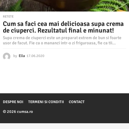
RETETE
Cum sa faci cea mai delicioasa supa crema
de ciuperci. Rezultatul final e minunat!
Supa crema de ciuperci este un preparat extrem de bun si foarte
usor de facut. Fie ca o mananci intr-o zi friguroasa, fie ca tii...
by
Ella
17.06.2020
0
6
.
0
4
.
2
0
2
DESPRE NOI
TERMENI SI CONDITII
CONTACT
3
© 2026 cumsa.ro