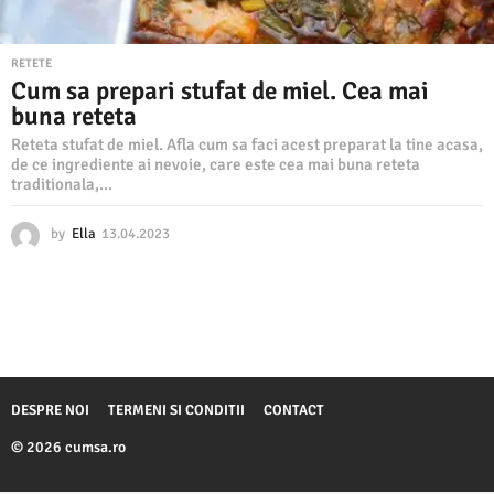
RETETE
Cum sa prepari stufat de miel. Cea mai
buna reteta
Reteta stufat de miel. Afla cum sa faci acest preparat la tine acasa,
de ce ingrediente ai nevoie, care este cea mai buna reteta
traditionala,...
by
Ella
13.04.2023
1
3
.
0
4
.
2
0
2
DESPRE NOI
TERMENI SI CONDITII
CONTACT
3
© 2026 cumsa.ro