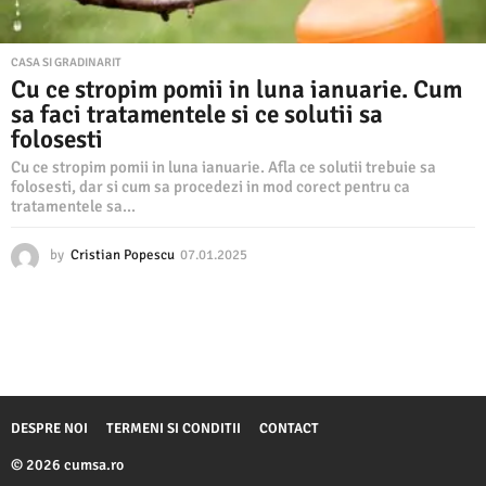
CASA SI GRADINARIT
Cu ce stropim pomii in luna ianuarie. Cum
sa faci tratamentele si ce solutii sa
folosesti
Cu ce stropim pomii in luna ianuarie. Afla ce solutii trebuie sa
folosesti, dar si cum sa procedezi in mod corect pentru ca
tratamentele sa...
by
Cristian Popescu
07.01.2025
0
7
.
0
1
.
2
0
2
DESPRE NOI
TERMENI SI CONDITII
CONTACT
5
© 2026 cumsa.ro