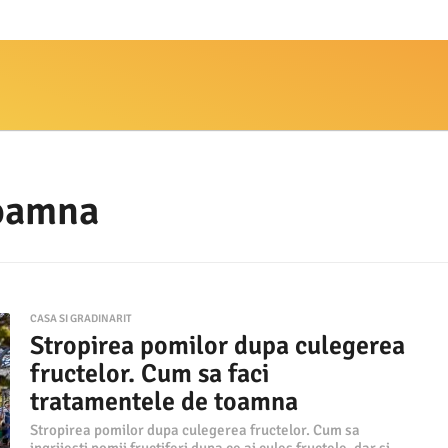
toamna
CASA SI GRADINARIT
Stropirea pomilor dupa culegerea
fructelor. Cum sa faci
tratamentele de toamna
Stropirea pomilor dupa culegerea fructelor. Cum sa