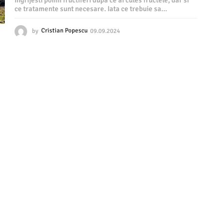
ingrijesti pomii fructiferi dupa ce ai cules fructele, dar si
ce tratamente sunt necesare. Iata ce trebuie sa...
by
Cristian Popescu
09.09.2024
1
0
.
1
0
.
2
0
2
4