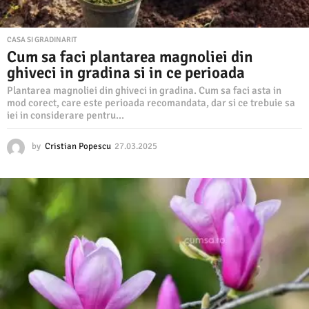
CASA SI GRADINARIT
Cum sa faci plantarea magnoliei din
ghiveci in gradina si in ce perioada
Plantarea magnoliei din ghiveci in gradina. Cum sa faci asta in
mod corect, care este perioada recomandata, dar si ce trebuie sa
iei in considerare pentru...
by
Cristian Popescu
27.03.2025
2
7
.
0
3
.
2
0
2
5