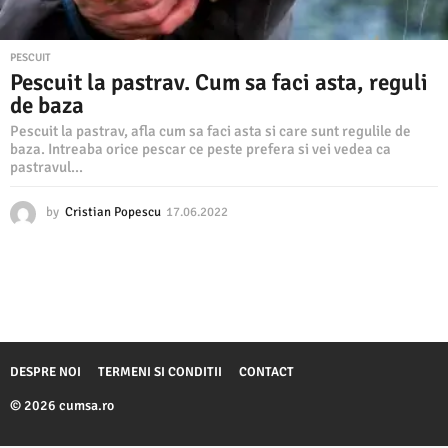
PESCUIT
Pescuit la pastrav. Cum sa faci asta, reguli
de baza
Pescuit la pastrav, afla cum sa faci asta si care sunt regulile de
baza. Intreaba orice pescar ce peste prefera si vei vedea ca
pastravul...
by
Cristian Popescu
17.06.2022
1
8
.
0
6
.
2
0
2
DESPRE NOI
TERMENI SI CONDITII
CONTACT
2
© 2026 cumsa.ro