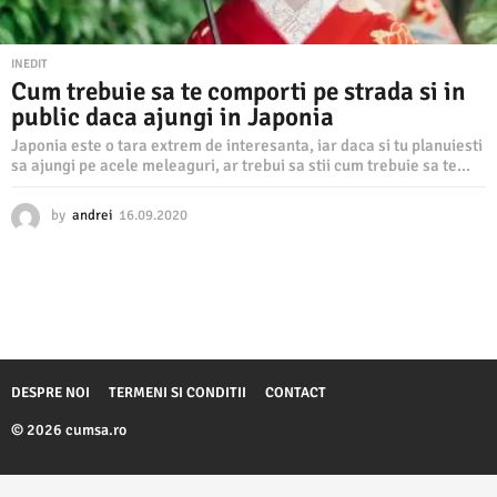
INEDIT
Cum trebuie sa te comporti pe strada si in
public daca ajungi in Japonia
Japonia este o tara extrem de interesanta, iar daca si tu planuiesti
sa ajungi pe acele meleaguri, ar trebui sa stii cum trebuie sa te...
by
andrei
16.09.2020
1
5
.
1
1
.
2
0
2
DESPRE NOI
TERMENI SI CONDITII
CONTACT
0
© 2026 cumsa.ro