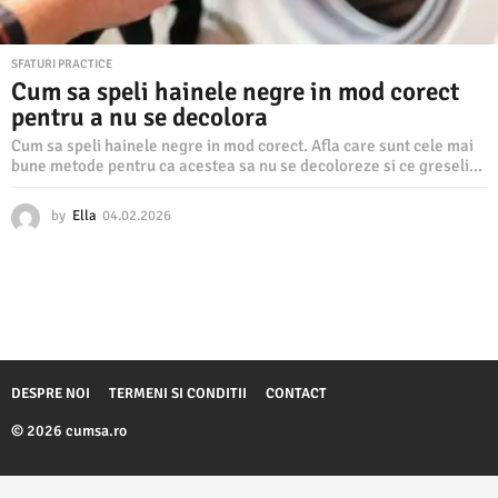
SFATURI PRACTICE
Cum sa speli hainele negre in mod corect
pentru a nu se decolora
Cum sa speli hainele negre in mod corect. Afla care sunt cele mai
bune metode pentru ca acestea sa nu se decoloreze si ce greseli...
by
Ella
04.02.2026
0
4
.
0
2
.
2
0
2
DESPRE NOI
TERMENI SI CONDITII
CONTACT
6
© 2026 cumsa.ro