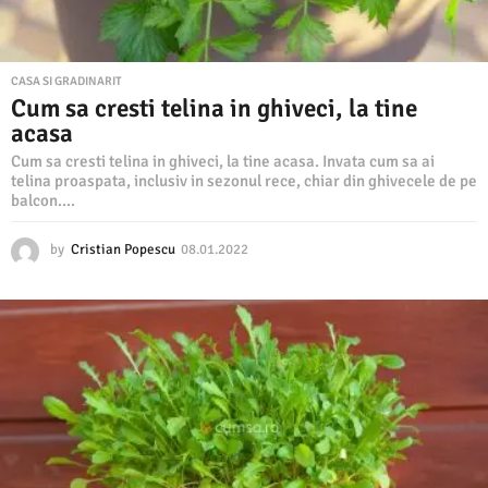
CASA SI GRADINARIT
Cum sa cresti telina in ghiveci, la tine
acasa
Cum sa cresti telina in ghiveci, la tine acasa. Invata cum sa ai
telina proaspata, inclusiv in sezonul rece, chiar din ghivecele de pe
balcon....
by
Cristian Popescu
08.01.2022
0
8
.
0
1
.
2
0
2
2