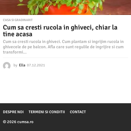
CASA SI GRADINARIT
Cum sa cresti rucola in ghiveci, chiar la
tine acasa
Cum sa cresti rucola in ghiveci. Cum plantam si ingrijim rucola in
ghivecele de pe balcon. Afla care sunt regulile de ingrijire si cum
transformi...
by
Ella
07.12.2021
0
7
.
1
2
.
2
0
2
DESPRE NOI
TERMENI SI CONDITII
CONTACT
1
© 2026 cumsa.ro