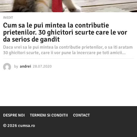
INEDIT
Cum sa le pui mintea la contributie
prietenilor. 30 ghicitori scurte care le vor
da serios de gandit
Daca vrei sa le pui mintea la contributie prietenilor, o sa iti aratam
30 ghicitori scurte, care ii vor pune la incercare pe toti amicii...
by
andrei
28.07.2020
1
0
.
0
8
.
2
0
2
DESPRE NOI
TERMENI SI CONDITII
CONTACT
0
© 2026 cumsa.ro