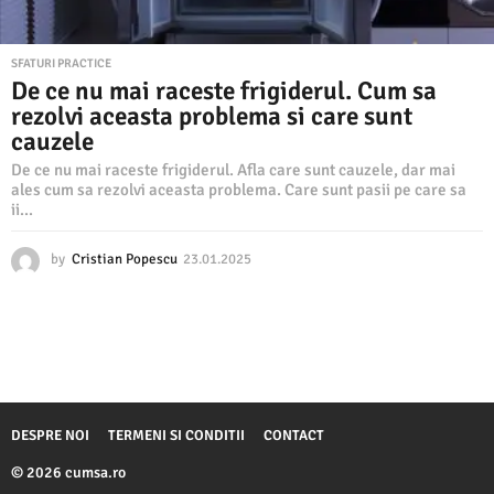
SFATURI PRACTICE
De ce nu mai raceste frigiderul. Cum sa
rezolvi aceasta problema si care sunt
cauzele
De ce nu mai raceste frigiderul. Afla care sunt cauzele, dar mai
ales cum sa rezolvi aceasta problema. Care sunt pasii pe care sa
ii...
by
Cristian Popescu
23.01.2025
2
3
.
0
1
.
2
0
2
DESPRE NOI
TERMENI SI CONDITII
CONTACT
5
© 2026 cumsa.ro