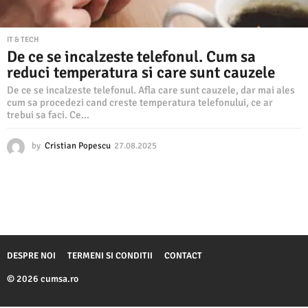
IT & TECH
De ce se incalzeste telefonul. Cum sa
reduci temperatura si care sunt cauzele
De ce se incalzeste telefonul. Afla care sunt cauzele, dar mai ales
cum sa procedezi cand creste temperatura telefonului, ce ar
trebui sa faci. Ce...
by
Cristian Popescu
27.08.2025
2
7
.
0
8
.
2
0
2
DESPRE NOI
TERMENI SI CONDITII
CONTACT
5
© 2026 cumsa.ro