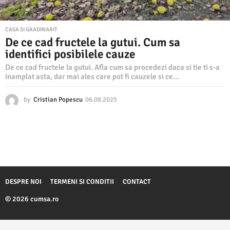
CASA SI GRADINARIT
De ce cad fructele la gutui. Cum sa
identifici posibilele cauze
De ce cad fructele la gutui. Afla cum sa procedezi daca si tie ti s-a
inamplat asta, dar mai ales care pot fi cauzele si ce...
by
Cristian Popescu
06.08.2025
0
6
.
0
8
.
2
0
2
DESPRE NOI
TERMENI SI CONDITII
CONTACT
5
© 2026 cumsa.ro