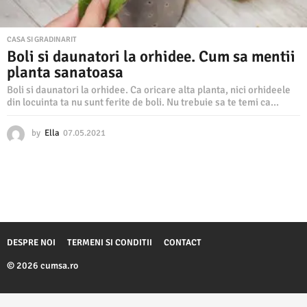
CASA SI GRADINARIT
Boli si daunatori la orhidee. Cum sa mentii
planta sanatoasa
Boli si daunatori la orhidee. Ca oricare alta planta, nici orhideele
din locuinta ta nu sunt ferite de boli. Nu trebuie sa te temi ca...
by
Ella
07.05.2021
0
9
.
0
5
.
2
0
2
DESPRE NOI
TERMENI SI CONDITII
CONTACT
1
© 2026 cumsa.ro