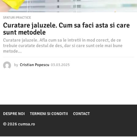
SFATURI PRACTICE
Curatare jaluzele. Cum sa faci asta si care
sunt metodele
Curatare jaluzele. Afla cum sa le intretii in mod corect, de ce
trebuie curatate destul de des, dar si care sunt cele mai bune
metode...
by
Cristian Popescu
03.03.2025
0
3
.
0
3
.
2
0
2
DESPRE NOI
TERMENI SI CONDITII
CONTACT
5
© 2026 cumsa.ro