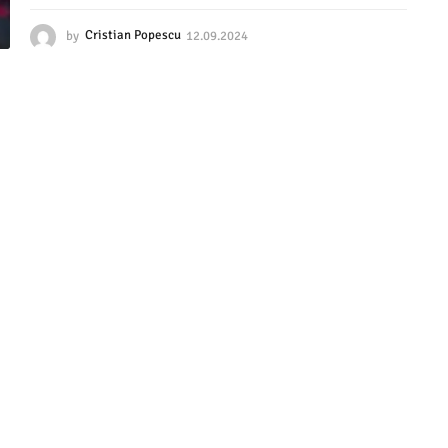
by
Cristian Popescu
12.09.2024
1
2
.
0
9
.
2
0
2
4