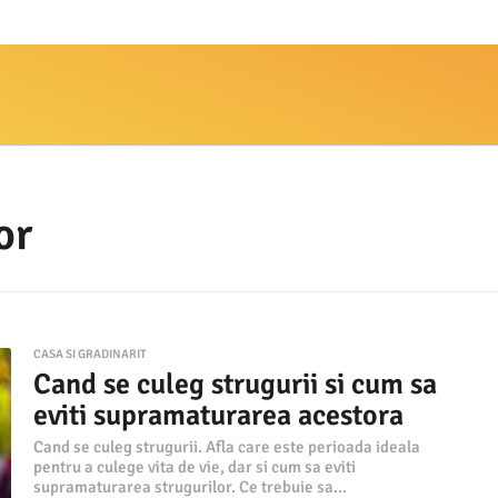
or
CASA SI GRADINARIT
Cand se culeg strugurii si cum sa
eviti supramaturarea acestora
Cand se culeg strugurii. Afla care este perioada ideala
pentru a culege vita de vie, dar si cum sa eviti
supramaturarea strugurilor. Ce trebuie sa...