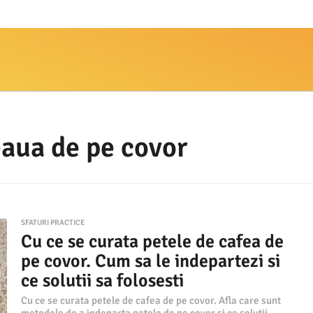
eaua de pe covor
SFATURI PRACTICE
Cu ce se curata petele de cafea de
pe covor. Cum sa le indepartezi si
ce solutii sa folosesti
Cu ce se curata petele de cafea de pe covor. Afla care sunt