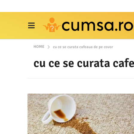
HOME
cu ce se curata cafeaua de pe covor
cu ce se curata caf