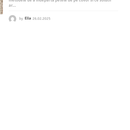
metodele de a indeparta petele de pe covor si ce solutii
ar...
by
Ella
26.02.2025
2
6
.
0
2
.
2
0
2
5