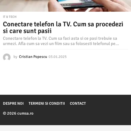
IT & TECH
Conectare telefon la TV. Cum sa procedezi
si care sunt pasii
Conectare telefon la TV. Cum sa faci asta si ce pasi trebuie sa
urmezi. Afla cum sa vezi un film sau sa folosesti telefonul pe...
by
Cristian Popescu
03.01.2025
0
3
.
0
1
.
2
0
2
DESPRE NOI
TERMENI SI CONDITII
CONTACT
5
© 2026 cumsa.ro