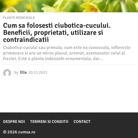
PLANTE MEDICINALE
Cum sa folosesti ciubotica-cucului.
Beneficii, proprietati, utilizare si
contraindicatii
Ciubotica-cucului sau primula, cum este ea cunoscuta, infloreste
primavara si are un miros placut, aromat, asemanator celui al
freziei. Este o planta indeosebi ornamentala, dar...
by
Ella
20.11.2021
2
0
.
1
1
.
2
0
2
DESPRE NOI
TERMENI SI CONDITII
CONTACT
1
© 2026 cumsa.ro