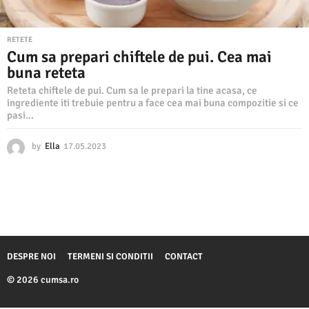
RETETE
Cum sa prepari chiftele de pui. Cea mai
buna reteta
Reteta chiftele de pui. Cum sa le prepari la tine acasa, ce
ingrediente iti trebuie pentru a face cea mai buna compozitie si ce
pasi...
by
Ella
17.05.2023
1
9
.
0
5
.
2
0
2
DESPRE NOI
TERMENI SI CONDITII
CONTACT
3
© 2026 cumsa.ro