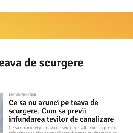
teava de scurgere
SFATURI PRACTICE
Ce sa nu arunci pe teava de
scurgere. Cum sa previi
infundarea tevilor de canalizare
Ce sa nu arunci pe teava de scurgere. Afla cum sa previi