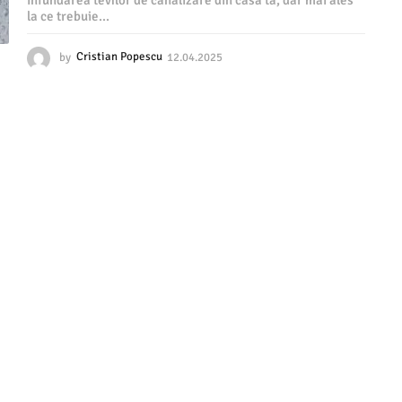
infundarea tevilor de canalizare din casa ta, dar mai ales
la ce trebuie...
by
Cristian Popescu
12.04.2025
1
2
.
0
4
.
2
0
2
5