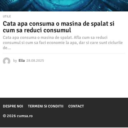
UTILE
Cata apa consuma o masina de spalat si
cum sa reduci consumul
Cata apa consuma o masina de spalat. Afla cum sa reduci
consumul si cum sa faci economie la apa, dar si care sunt ciclurile
de...
by
Ella
28.08.2025
2
8
.
0
8
.
2
0
2
DESPRE NOI
TERMENI SI CONDITII
CONTACT
5
© 2026 cumsa.ro