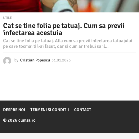
UTILE
Cat se tine folia pe tatuaj. Cum sa previi
infectarea acestuia
Cat se tine folia pe tatuaj. Afla cum sa previi infectarea tatuajului
pe care tocmai ti l-ai facut, dar si cum ar trebui sa il...
by
Cristian Popescu
31.01.2025
3
1
.
0
1
.
2
0
2
DESPRE NOI
TERMENI SI CONDITII
CONTACT
5
© 2026 cumsa.ro