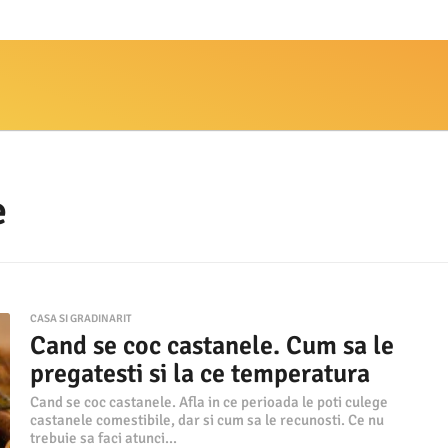
e
CASA SI GRADINARIT
Cand se coc castanele. Cum sa le
pregatesti si la ce temperatura
Cand se coc castanele. Afla in ce perioada le poti culege
castanele comestibile, dar si cum sa le recunosti. Ce nu
trebuie sa faci atunci...