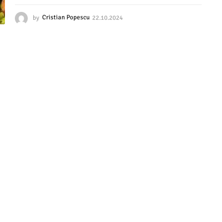
by
Cristian Popescu
22.10.2024
2
2
.
1
0
.
2
0
2
4