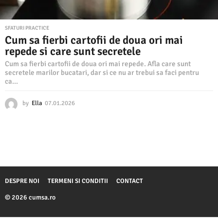
SFATURI PRACTICE
Cum sa fierbi cartofii de doua ori mai
repede si care sunt secretele
Cum sa fierbi cartofii de doua ori mai repede. Afla care sunt
secretele marilor bucatari, dar si ce nu ar trebui sa faci pentru
ca...
by
Ella
07.01.2026
0
7
.
0
1
.
2
0
2
DESPRE NOI
TERMENI SI CONDITII
CONTACT
6
© 2026 cumsa.ro