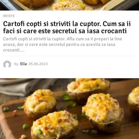
RETETE
Cartofi copti si striviti la cuptor. Cum sa ii
faci si care este secretul sa iasa crocanti
Cartofi copti si striviti la cuptor. Afla cum sa ii prepari la tine
acasa, dar si care este secretul pentru ca acestia sa iasa
crocanti....
by
Ella
05.06.2023
0
5
.
0
6
.
2
0
2
3