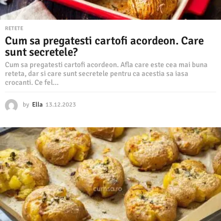
RETETE
Cum sa pregatesti cartofi acordeon. Care
sunt secretele?
Cum sa pregatesti cartofi acordeon. Afla care este cea mai buna
reteta, dar si care sunt secretele pentru ca acestia sa iasa
crocanti. Ce fel...
by
Ella
13.12.2023
1
3
.
1
2
.
2
0
2
3