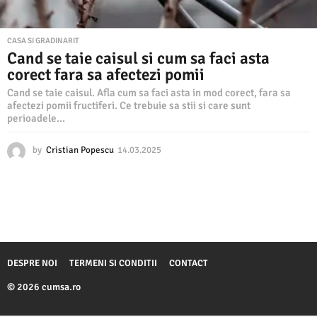
CASA SI GRADINARIT
Cand se taie caisul si cum sa faci asta
corect fara sa afectezi pomii
Cand se taie caisul. Afla cum sa faci asta in mod corect, fara sa
afectezi pomii fructiferi. Ce trebuie sa stii si care sunt
perioadele...
by
Cristian Popescu
14.03.2025
1
4
.
0
3
.
2
0
2
DESPRE NOI
TERMENI SI CONDITII
CONTACT
5
© 2026 cumsa.ro