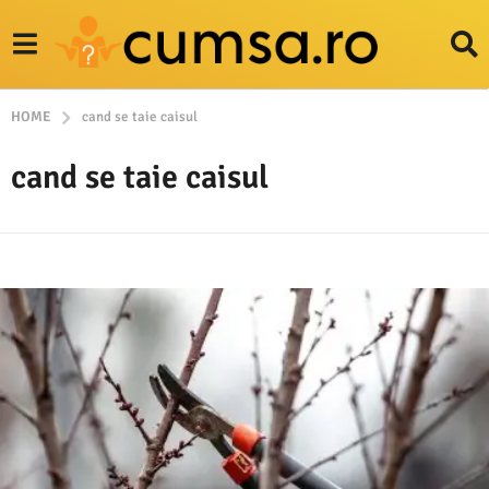
HOME
cand se taie caisul
cand se taie caisul