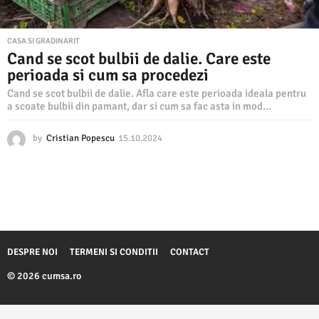
CASA SI GRADINARIT
Cand se scot bulbii de dalie. Care este
perioada si cum sa procedezi
Cand se scot bulbii de dalie. Afla care este perioada ideala pentru
a scoate bulbii din pamant, dar si cum sa fac asta in mod...
by
Cristian Popescu
15.10.2024
1
5
.
1
0
.
2
0
2
DESPRE NOI
TERMENI SI CONDITII
CONTACT
4
© 2026 cumsa.ro