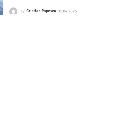
by
Cristian Popescu
01.04.2025
0
1
.
0
4
.
2
0
2
5