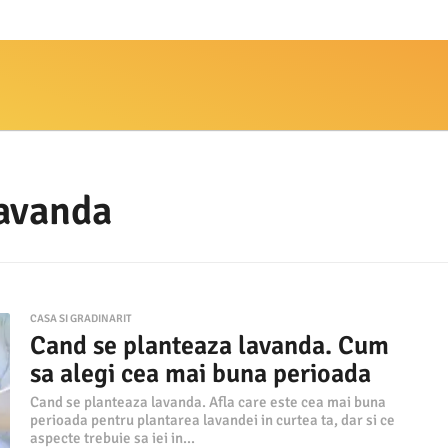
lavanda
CASA SI GRADINARIT
Cand se planteaza lavanda. Cum
sa alegi cea mai buna perioada
Cand se planteaza lavanda. Afla care este cea mai buna
perioada pentru plantarea lavandei in curtea ta, dar si ce
aspecte trebuie sa iei in...