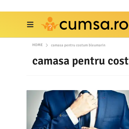
HOME
camasa pentru costum bleumarin
camasa pentru cos