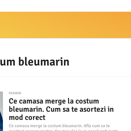
tum bleumarin
FASHION
Ce camasa merge la costum
bleumarin. Cum sa te asortezi in
mod corect
Ce camasa merge la costum bleumarin. Afla cum sa te