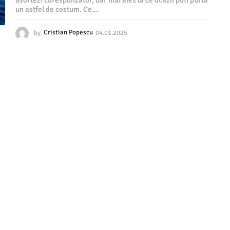
asortezi corespunzator, dar mai ales la ce ocazii poti purta
un astfel de costum. Ce...
by
Cristian Popescu
04.01.2025
0
4
.
0
1
.
2
0
2
5