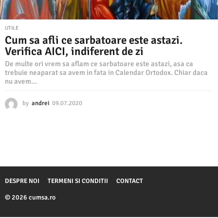
UTILE
Cum sa afli ce sarbatoare este astazi.
Verifica AICI, indiferent de zi
De multe ori vrem sa aflam ce sarbatoare este astazi, asa ca
trebuie neaparat sa avem in fata in Calendar Ortodox. Chiar daca
nu avem...
by
andrei
09.07.2020
0
9
.
0
7
.
2
0
2
DESPRE NOI
TERMENI SI CONDITII
CONTACT
0
© 2026 cumsa.ro