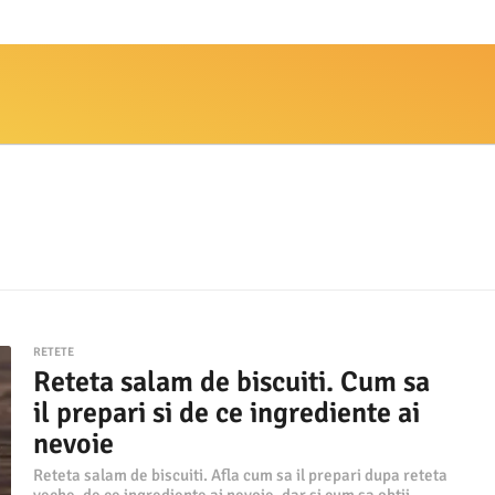
RETETE
Reteta salam de biscuiti. Cum sa
il prepari si de ce ingrediente ai
nevoie
Reteta salam de biscuiti. Afla cum sa il prepari dupa reteta