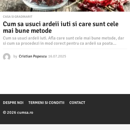
CASA SI GRADINARIT
Cum sa usuci ardeii iuti si care sunt cele
mai bune metode
Cum sa usuci ardeii iuti. Afla care sunt cele mai bune metode, dar
si cum sa procedezi in mod corect pentru ca ardeii sa poata...
by
Cristian Popescu
16.07.2025
1
6
.
0
7
.
2
0
2
DESPRE NOI
TERMENI SI CONDITII
CONTACT
5
© 2026 cumsa.ro