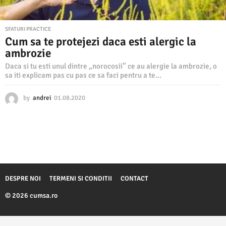
SFATURI PRACTICE
Cum sa te protejezi daca esti alergic la
ambrozie
Daca si tu esti unul dintre „norocosii” ce au alergie la ambrozie, o
sa iti explicam pas cu pas ce sa faci pentru a te...
by
andrei
01.08.2020
1
0
.
0
8
.
2
0
2
DESPRE NOI
TERMENI SI CONDITII
CONTACT
0
© 2026 cumsa.ro