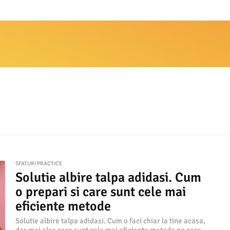
SFATURI PRACTICE
Solutie albire talpa adidasi. Cum
o prepari si care sunt cele mai
eficiente metode
Solutie albire talpa adidasi. Cum o faci chiar la tine acasa,