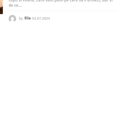
copti si vinete, care sunt pasii pe care sa ii urmezi, dar si
de ce...
by
Ella
01.07.2024
0
1
.
0
7
.
2
0
2
4