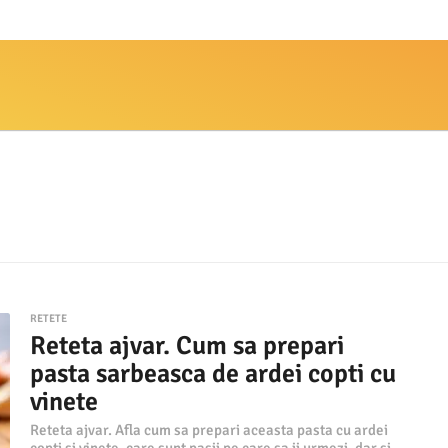
RETETE
Reteta ajvar. Cum sa prepari
pasta sarbeasca de ardei copti cu
vinete
Reteta ajvar. Afla cum sa prepari aceasta pasta cu ardei