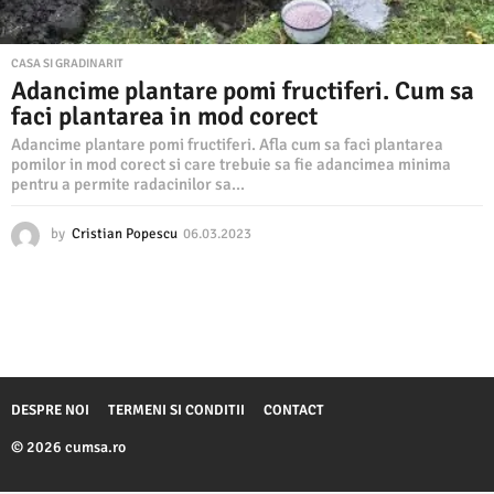
CASA SI GRADINARIT
Adancime plantare pomi fructiferi. Cum sa
faci plantarea in mod corect
Adancime plantare pomi fructiferi. Afla cum sa faci plantarea
pomilor in mod corect si care trebuie sa fie adancimea minima
pentru a permite radacinilor sa...
by
Cristian Popescu
06.03.2023
0
6
.
0
3
.
2
0
2
DESPRE NOI
TERMENI SI CONDITII
CONTACT
3
© 2026 cumsa.ro