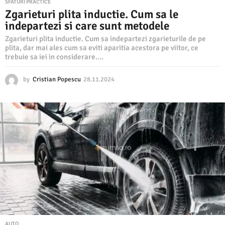
SFATURI PRACTICE
Zgarieturi plita inductie. Cum sa le
indepartezi si care sunt metodele
Zgarieturi plita inductie. Cum sa indepartezi zgarieturile de pe
plita, dar mai ales cum sa eviti aparitia acestora pe viitor, ce
trebuie sa iei in considerare....
by
Cristian Popescu
28.11.2024
2
8
.
1
1
.
2
0
2
4
AUTO