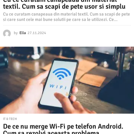
textil. Cum sa scapi de pete usor si simplu
Cu ce curatam canapeaua din material textil. Cum sa scapi de pete
si care sunt cele mai bune solutii pe care sa le utilizezi. Ce...
by
Ella
27.11.2024
2
7
.
1
1
.
2
0
2
4
IT & TECH
De ce nu merge Wi-Fi pe telefon Android.
Cum sa rezolvi aceasta problema