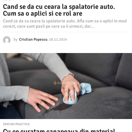
Cand se da cu ceara la spalatorie auto.
Cum sa o aplici si ce rol are
Cand se da cu ceara la spalatorie auto. Afla cum sa o aplici in mod
corect, care sunt pasii pe care sa ii urmezi, dar...
by
Cristian Popescu
28.11.2024
2
8
.
1
1
.
2
0
2
4
SFATURI PRACTICE
Cu ce curatam canapeaua din material