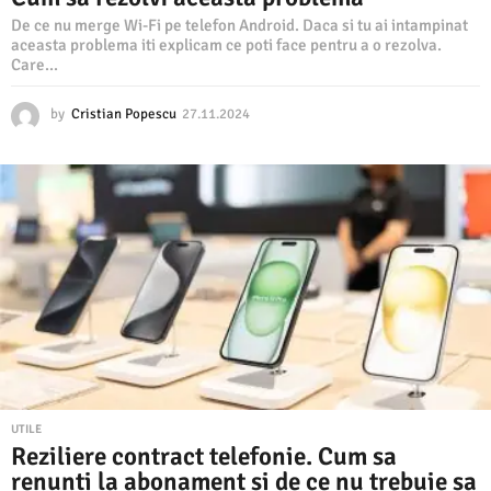
De ce nu merge Wi-Fi pe telefon Android. Daca si tu ai intampinat
aceasta problema iti explicam ce poti face pentru a o rezolva.
Care...
by
Cristian Popescu
27.11.2024
2
7
.
1
1
.
2
0
2
4
UTILE
Reziliere contract telefonie. Cum sa
renunti la abonament si de ce nu trebuie sa