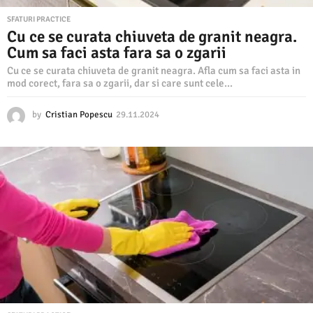
SFATURI PRACTICE
Cu ce se curata chiuveta de granit neagra.
Cum sa faci asta fara sa o zgarii
Cu ce se curata chiuveta de granit neagra. Afla cum sa faci asta in
mod corect, fara sa o zgarii, dar si care sunt cele...
by
Cristian Popescu
29.11.2024
2
9
.
1
1
.
2
0
2
4