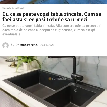
CASA SI GRADINARIT
Cu ce se poate vopsi tabla zincata. Cum sa
faci asta si ce pasi trebuie sa urmezi
Cu ce se poate vopsi tabla zincata. Afla cum trebuie sa procedezi
daca tabla de pe casa a inceput sa rugineasca, cum sa astupi
eventualele...
by
Cristian Popescu
29.11.2024
2
9
.
1
1
.
2
0
2
4