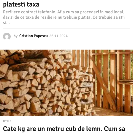
platesti taxa
Reziliere contract telefonie. Afla cum sa procedezi in mod legal,
dar si de ce taxa de reziliere nu trebuie platita. Ce trebuie sa stii
si...
by
Cristian Popescu
26.11.2024
2
6
.
1
1
.
2
0
2
4
UTILE
Cate kg are un metru cub de lemn. Cum sa