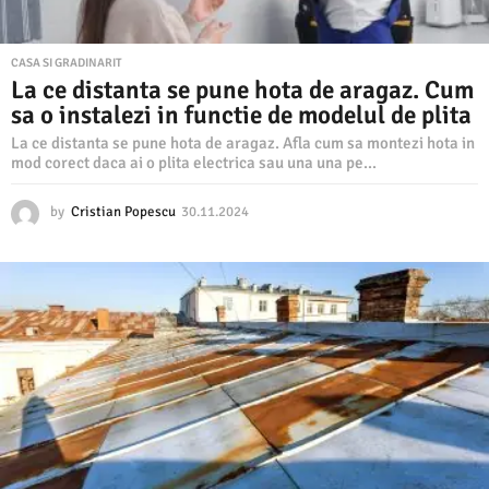
CASA SI GRADINARIT
La ce distanta se pune hota de aragaz. Cum
sa o instalezi in functie de modelul de plita
La ce distanta se pune hota de aragaz. Afla cum sa montezi hota in
mod corect daca ai o plita electrica sau una una pe...
by
Cristian Popescu
30.11.2024
3
0
.
1
1
.
2
0
2
4