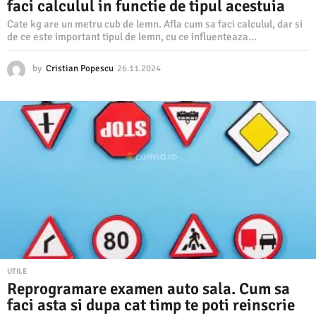
faci calculul in functie de tipul acestuia
Cate kg are un metru cub de lemn. Afla cum sa faci calculul, dar si
de ce este important tipul de lemn, cu ce influenteaza...
by
Cristian Popescu
26.11.2024
2
6
.
1
1
.
2
0
2
4
UTILE
Reprogramare examen auto sala. Cum sa
faci asta si dupa cat timp te poti reinscrie